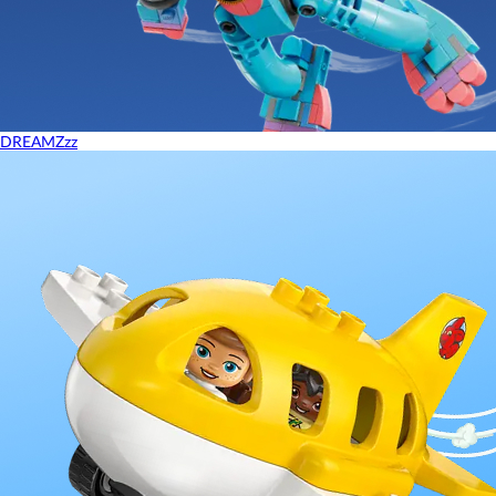
DREAMZzz