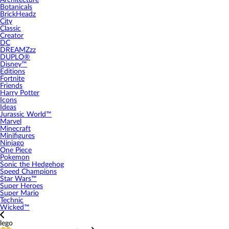
Architecture
Botanicals
BrickHeadz
City
Classic
Creator
DC
DREAMZzz
DUPLO®
Disney™
Editions
Fortnite
Friends
Harry Potter
Icons
Ideas
Jurassic World™
Marvel
Minecraft
Minifigures
Ninjago
One Piece
Pokemon
Sonic the Hedgehog
Speed Champions
Star Wars™
Super Heroes
Super Mario
Technic
Wicked™
lego