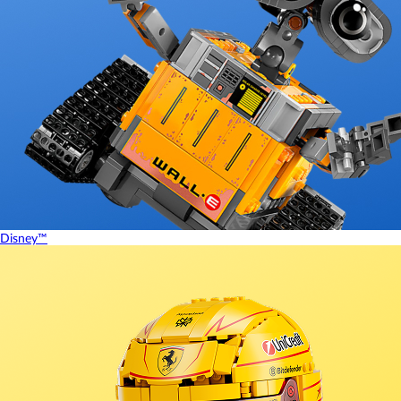
Disney™