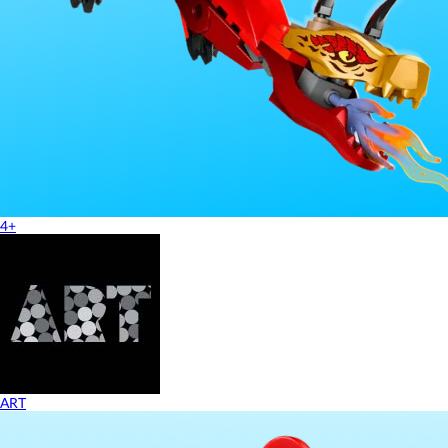
4+
ART