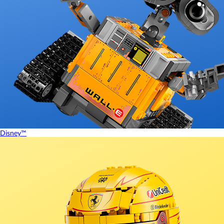
Disney™