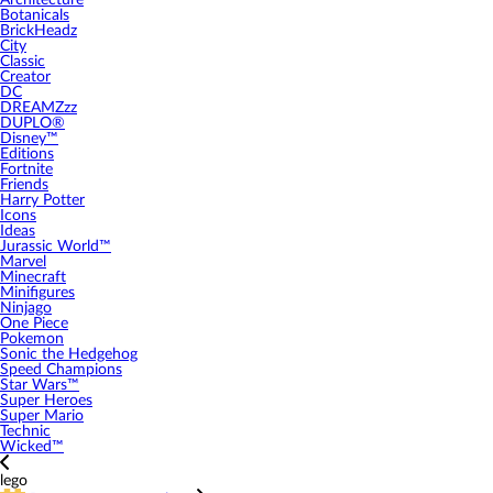
Architecture
Botanicals
BrickHeadz
City
Classic
Creator
DC
DREAMZzz
DUPLO®
Disney™
Editions
Fortnite
Friends
Harry Potter
Icons
Ideas
Jurassic World™
Marvel
Minecraft
Minifigures
Ninjago
One Piece
Pokemon
Sonic the Hedgehog
Speed Champions
Star Wars™
Super Heroes
Super Mario
Technic
Wicked™
lego