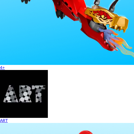
4+
ART