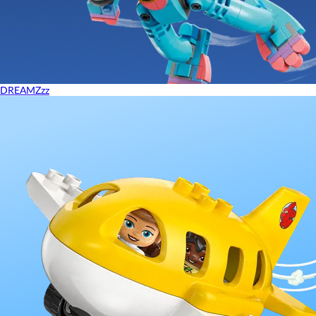
DREAMZzz