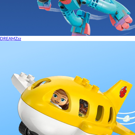
DREAMZzz