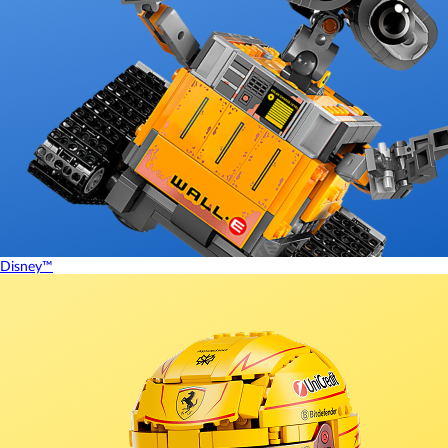
Disney™