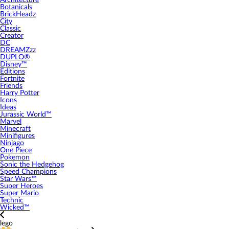
Architecture
Botanicals
BrickHeadz
City
Classic
Creator
DC
DREAMZzz
DUPLO®
Disney™
Editions
Fortnite
Friends
Harry Potter
Icons
Ideas
Jurassic World™
Marvel
Minecraft
Minifigures
Ninjago
One Piece
Pokemon
Sonic the Hedgehog
Speed Champions
Star Wars™
Super Heroes
Super Mario
Technic
Wicked™
lego