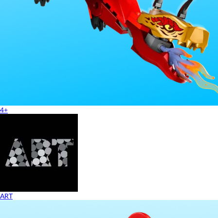
4+
ART