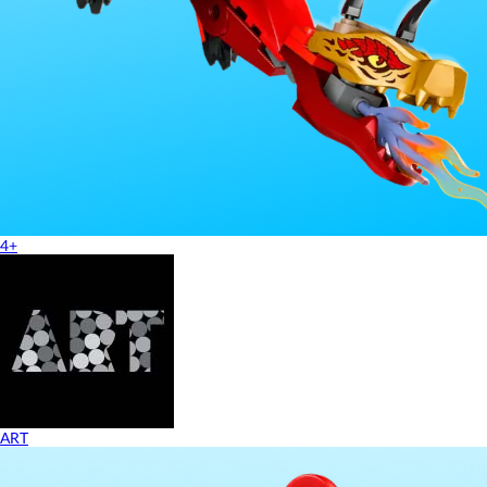
4+
ART