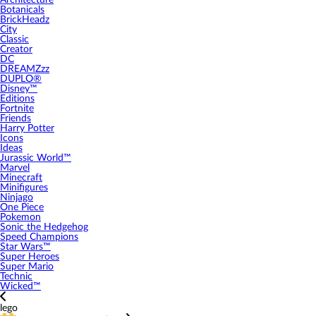
Architecture
Botanicals
BrickHeadz
City
Classic
Creator
DC
DREAMZzz
DUPLO®
Disney™
Editions
Fortnite
Friends
Harry Potter
Icons
Ideas
Jurassic World™
Marvel
Minecraft
Minifigures
Ninjago
One Piece
Pokemon
Sonic the Hedgehog
Speed Champions
Star Wars™
Super Heroes
Super Mario
Technic
Wicked™
lego