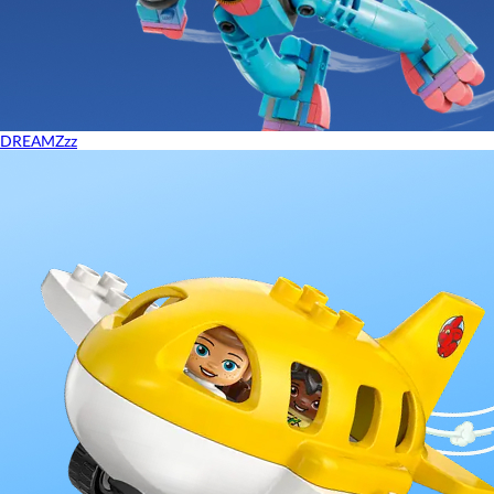
DREAMZzz