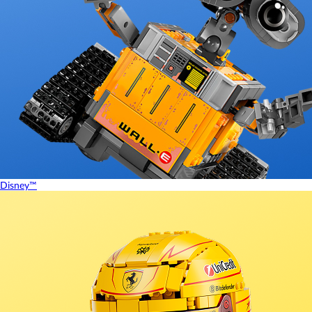
Disney™