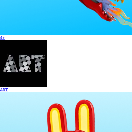
4+
ART