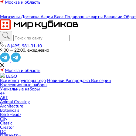
Москва и область
Магазины
Доставка
Акции
Блог
Подарочные карты
Вакансии
Обрат
8 (495) 981-31-10
9:00 — 22:00, ежедневно
Москва и область
LEGO
Все конструкторы Lego
Новинки
Распродажа
Все серии
Коллекционные наборы
Уникальные наборы
4+
ART
Animal Crossing
Architecture
Botanicals
BrickHeadz
City
Classic
Creator
DC