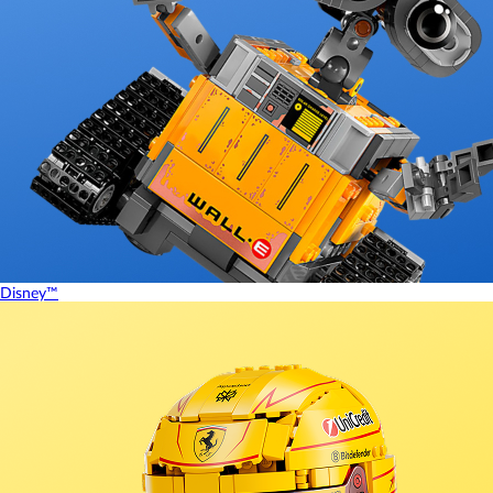
Disney™