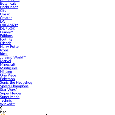
Architecture
Botanicals
BrickHeadz
City
Classic
Creator
DC
DREAMZzz
DUPLO®
Disney™
Editions
Fortnite
Friends
Harry Potter
Icons
Ideas
Jurassic World™
Marvel
Minecraft
Minifigures
Ninjago
One Piece
Pokemon
Sonic the Hedgehog
Speed Champions
Star Wars™
Super Heroes
Super Mario
Technic
Wicked™
lego