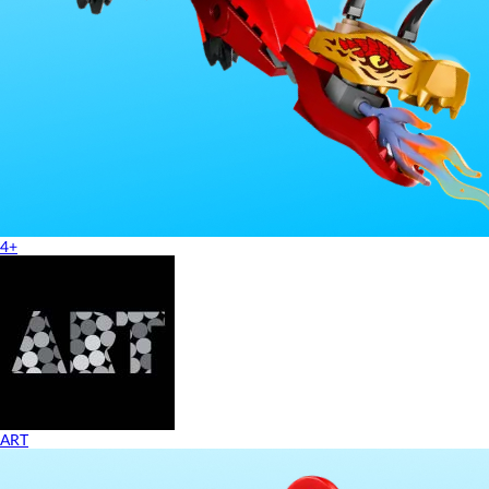
4+
ART