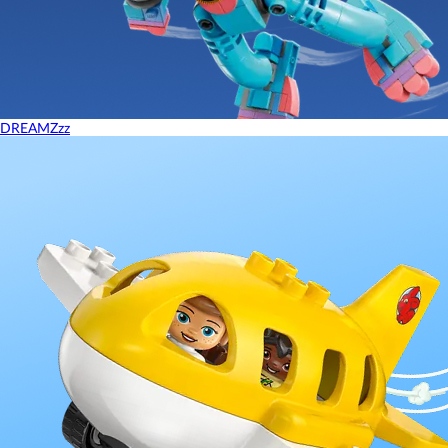
DREAMZzz