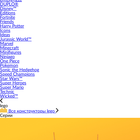
DREAMZzz
DUPLO®
Disney™
Editions
Fortnite
Friends
Harry Potter
Icons
Ideas
Jurassic World™
Marvel
Minecraft
Minifigures
Ninjago
One Piece
Pokemon
Sonic the Hedgehog
Speed Champions
Star Wars™
Super Heroes
Super Mario
Technic
Wicked™
lego
Все конструкторы lego
Серии