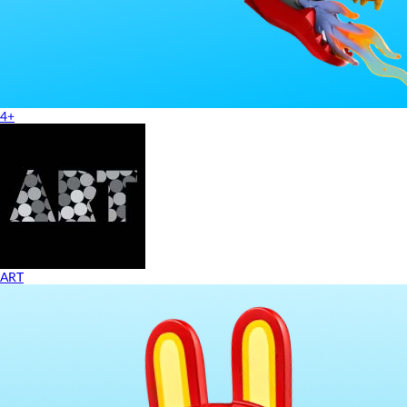
4+
ART