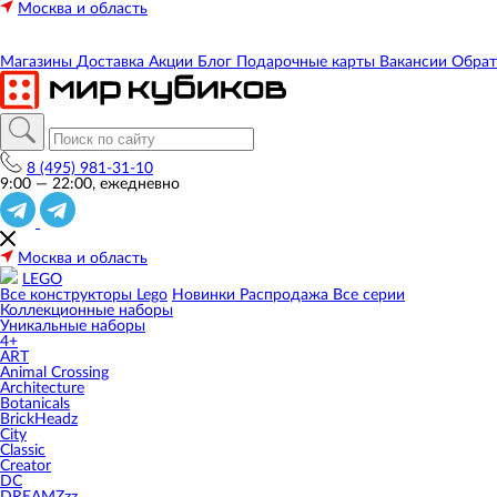
Москва и область
Магазины
Доставка
Акции
Блог
Подарочные карты
Вакансии
Обрат
8 (495) 981-31-10
9:00 — 22:00, ежедневно
Москва и область
LEGO
Все конструкторы Lego
Новинки
Распродажа
Все серии
Коллекционные наборы
Уникальные наборы
4+
ART
Animal Crossing
Architecture
Botanicals
BrickHeadz
City
Classic
Creator
DC