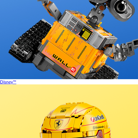
Disney™