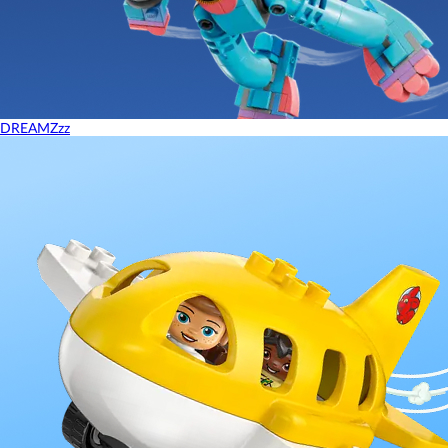
DREAMZzz