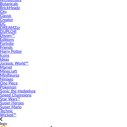
Architecture
Botanicals
BrickHeadz
City
Classic
Creator
DC
DREAMZzz
DUPLO®
Disney™
Editions
Fortnite
Friends
Harry Potter
Icons
Ideas
Jurassic World™
Marvel
Minecraft
Minifigures
Ninjago
One Piece
Pokemon
Sonic the Hedgehog
Speed Champions
Star Wars™
Super Heroes
Super Mario
Technic
Wicked™
lego