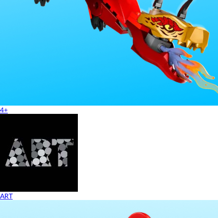
4+
ART