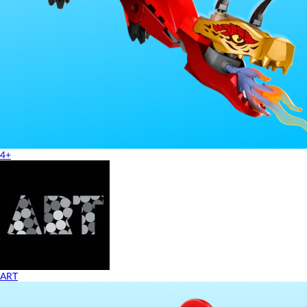
4+
ART