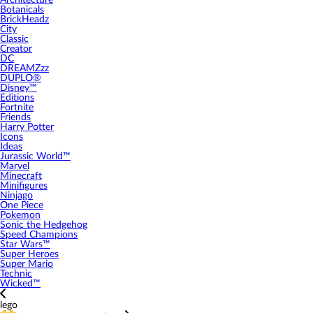
Architecture
Botanicals
BrickHeadz
City
Classic
Creator
DC
DREAMZzz
DUPLO®
Disney™
Editions
Fortnite
Friends
Harry Potter
Icons
Ideas
Jurassic World™
Marvel
Minecraft
Minifigures
Ninjago
One Piece
Pokemon
Sonic the Hedgehog
Speed Champions
Star Wars™
Super Heroes
Super Mario
Technic
Wicked™
lego