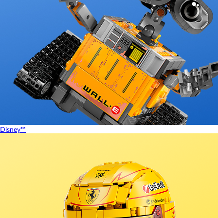
Disney™