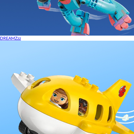
DREAMZzz