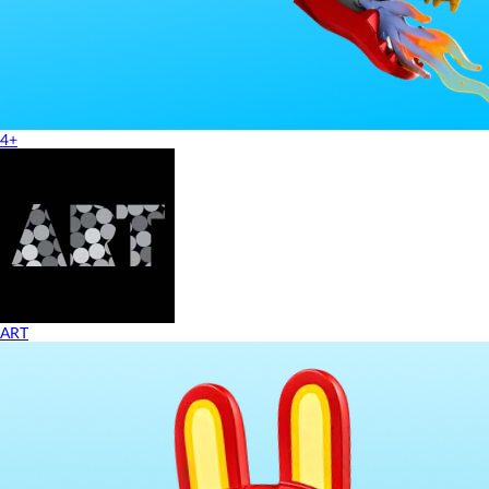
4+
ART