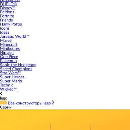
DREAMZzz
DUPLO®
Disney™
Editions
Fortnite
Friends
Harry Potter
Icons
Ideas
Jurassic World™
Marvel
Minecraft
Minifigures
Ninjago
One Piece
Pokemon
Sonic the Hedgehog
Speed Champions
Star Wars™
Super Heroes
Super Mario
Technic
Wicked™
lego
Все конструкторы lego
Серии