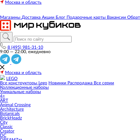
Москва и область
Магазины
Доставка
Акции
Блог
Подарочные карты
Вакансии
Обрат
8 (495) 981-31-10
9:00 — 22:00, ежедневно
Москва и область
LEGO
Все конструкторы Lego
Новинки
Распродажа
Все серии
Коллекционные наборы
Уникальные наборы
4+
ART
Animal Crossing
Architecture
Botanicals
BrickHeadz
City
Classic
Creator
DC