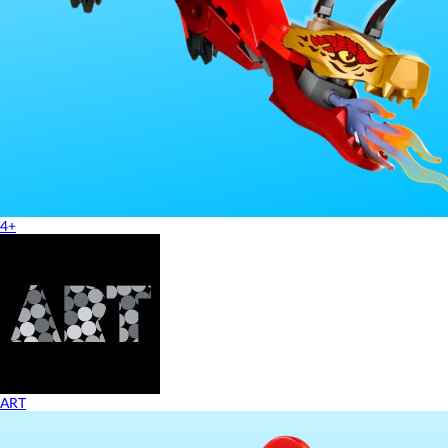
4+
ART