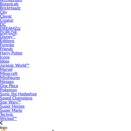
Architecture
Botanicals
BrickHeadz
City
Classic
Creator
DC
DREAMZzz
DUPLO®
Disney™
Editions
Fortnite
Friends
Harry Potter
Icons
Ideas
Jurassic World™
Marvel
Minecraft
Minifigures
Ninjago
One Piece
Pokemon
Sonic the Hedgehog
Speed Champions
Star Wars™
Super Heroes
Super Mario
Technic
Wicked™
lego