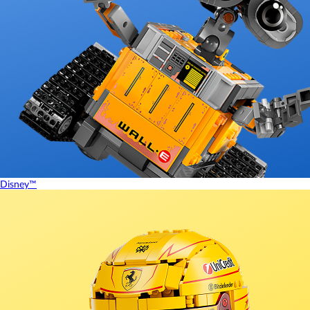
Disney™