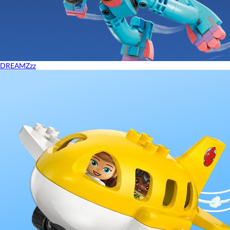
DREAMZzz