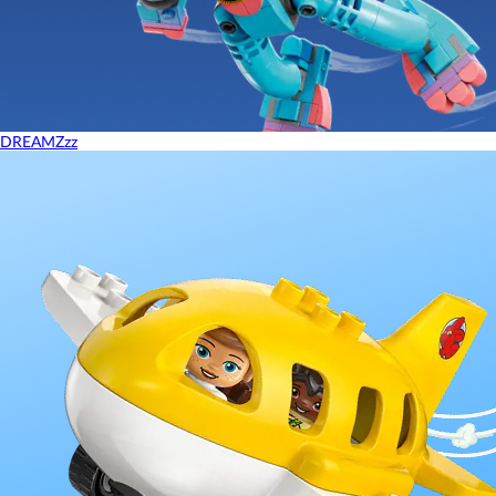
DREAMZzz