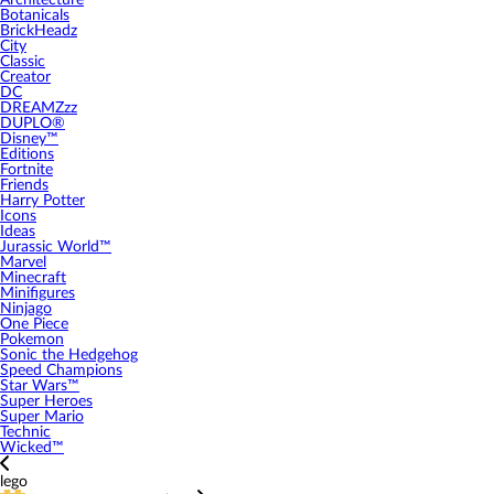
Architecture
Botanicals
BrickHeadz
City
Classic
Creator
DC
DREAMZzz
DUPLO®
Disney™
Editions
Fortnite
Friends
Harry Potter
Icons
Ideas
Jurassic World™
Marvel
Minecraft
Minifigures
Ninjago
One Piece
Pokemon
Sonic the Hedgehog
Speed Champions
Star Wars™
Super Heroes
Super Mario
Technic
Wicked™
lego