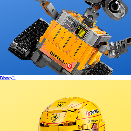
Disney™