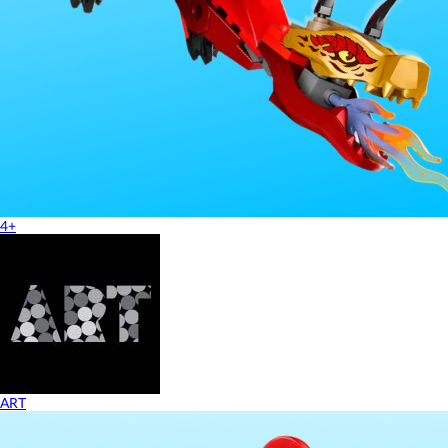
4+
ART