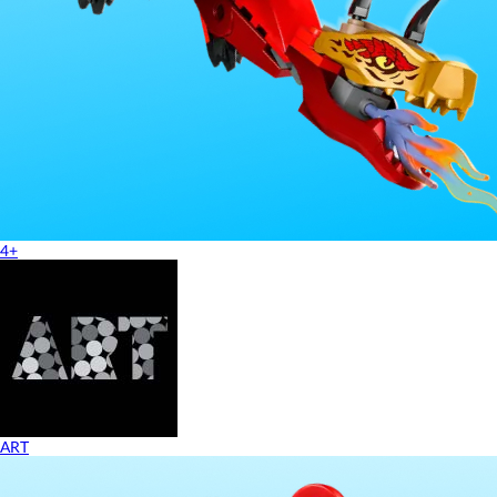
4+
ART