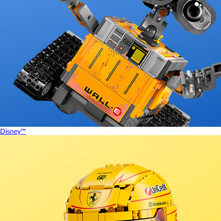
Disney™