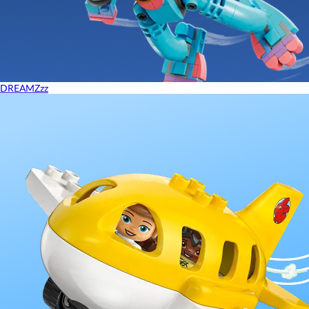
DREAMZzz