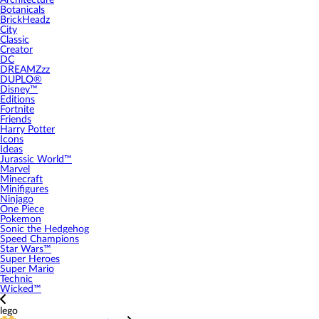
Architecture
Botanicals
BrickHeadz
City
Classic
Creator
DC
DREAMZzz
DUPLO®
Disney™
Editions
Fortnite
Friends
Harry Potter
Icons
Ideas
Jurassic World™
Marvel
Minecraft
Minifigures
Ninjago
One Piece
Pokemon
Sonic the Hedgehog
Speed Champions
Star Wars™
Super Heroes
Super Mario
Technic
Wicked™
lego