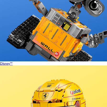
Disney™