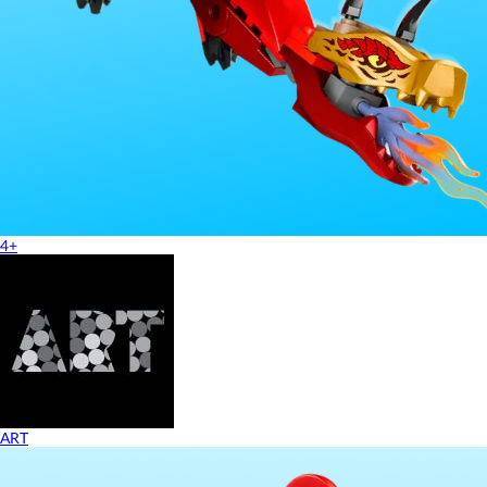
4+
ART