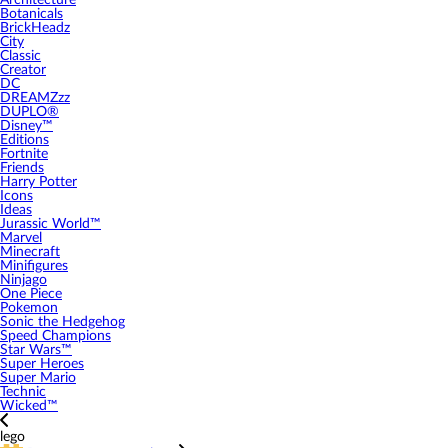
Architecture
Botanicals
BrickHeadz
City
Classic
Creator
DC
DREAMZzz
DUPLO®
Disney™
Editions
Fortnite
Friends
Harry Potter
Icons
Ideas
Jurassic World™
Marvel
Minecraft
Minifigures
Ninjago
One Piece
Pokemon
Sonic the Hedgehog
Speed Champions
Star Wars™
Super Heroes
Super Mario
Technic
Wicked™
lego