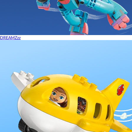
DREAMZzz