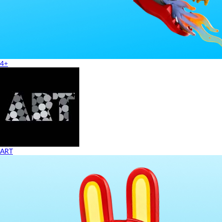
4+
ART