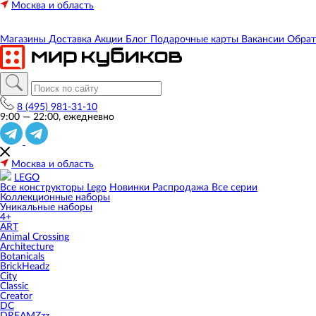
Москва и область
Магазины
Доставка
Акции
Блог
Подарочные карты
Вакансии
Обрат
8 (495) 981-31-10
9:00 — 22:00, ежедневно
Москва и область
LEGO
Все конструкторы Lego
Новинки
Распродажа
Все серии
Коллекционные наборы
Уникальные наборы
4+
ART
Animal Crossing
Architecture
Botanicals
BrickHeadz
City
Classic
Creator
DC