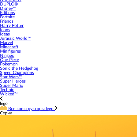
DREAMZzz
DUPLO®
Disney™
Editions
Fortnite
Friends
Harry Potter
Icons
Ideas
Jurassic World™
Marvel
Minecraft
Minifigures
Ninjago
One Piece
Pokemon
Sonic the Hedgehog
Speed Champions
Star Wars™
Super Heroes
Super Mario
Technic
Wicked™
lego
Все конструкторы lego
Серии