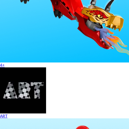
4+
ART