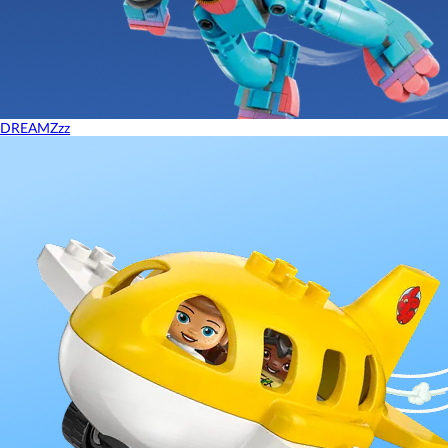
DREAMZzz