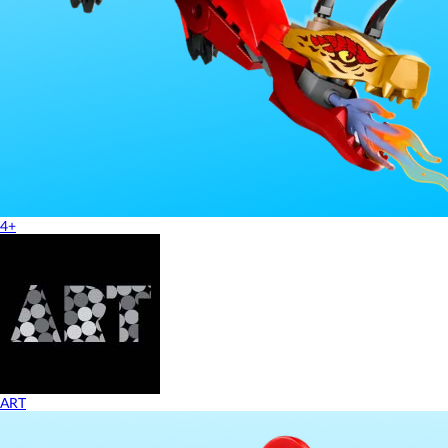
4+
ART