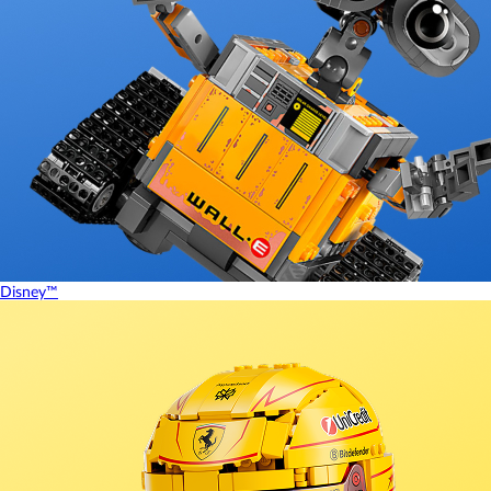
Disney™