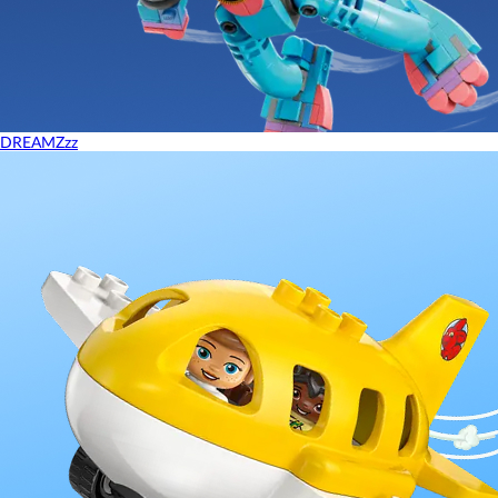
DREAMZzz