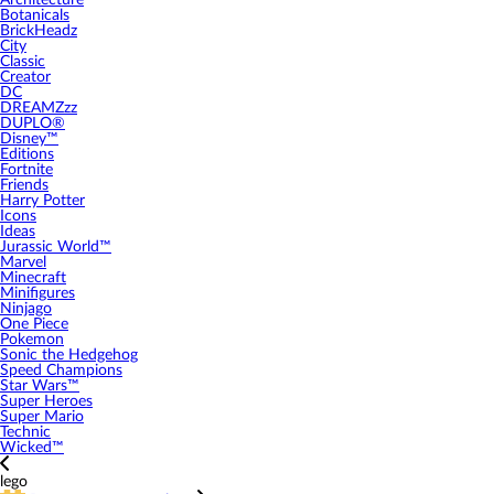
Architecture
Botanicals
BrickHeadz
City
Classic
Creator
DC
DREAMZzz
DUPLO®
Disney™
Editions
Fortnite
Friends
Harry Potter
Icons
Ideas
Jurassic World™
Marvel
Minecraft
Minifigures
Ninjago
One Piece
Pokemon
Sonic the Hedgehog
Speed Champions
Star Wars™
Super Heroes
Super Mario
Technic
Wicked™
lego