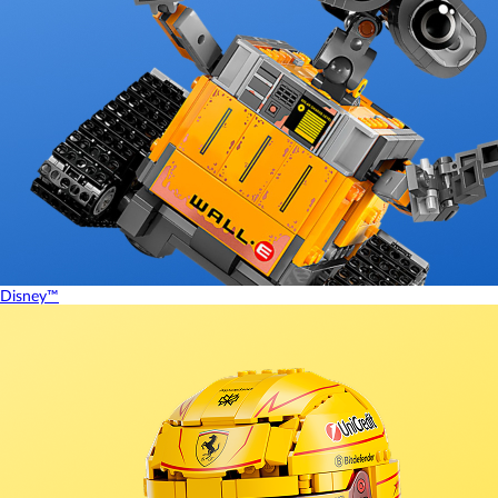
Disney™