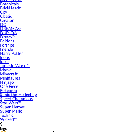
Architecture
Botanicals
BrickHeadz
City
Classic
Creator
DC
DREAMZzz
DUPLO®
Disney™
Editions
Fortnite
Friends
Harry Potter
Icons
Ideas
Jurassic World™
Marvel
Minecraft
Minifigures
Ninjago
One Piece
Pokemon
Sonic the Hedgehog
Speed Champions
Star Wars™
Super Heroes
Super Mario
Technic
Wicked™
lego