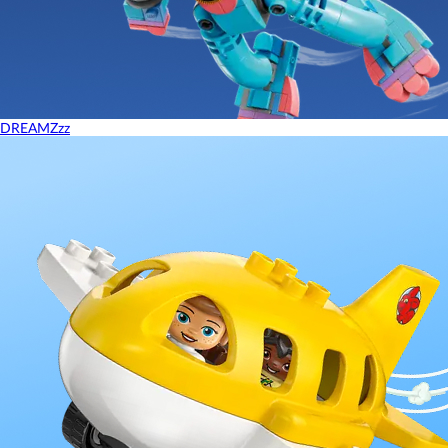
DREAMZzz