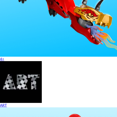
4+
ART