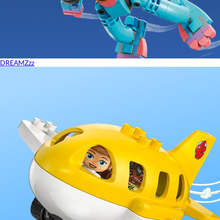
DREAMZzz