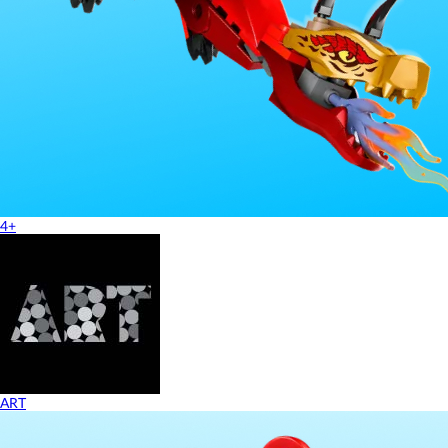
4+
ART