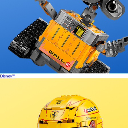
Disney™