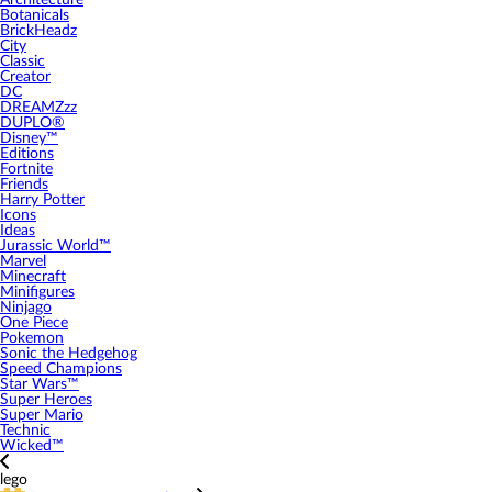
Architecture
Botanicals
BrickHeadz
City
Classic
Creator
DC
DREAMZzz
DUPLO®
Disney™
Editions
Fortnite
Friends
Harry Potter
Icons
Ideas
Jurassic World™
Marvel
Minecraft
Minifigures
Ninjago
One Piece
Pokemon
Sonic the Hedgehog
Speed Champions
Star Wars™
Super Heroes
Super Mario
Technic
Wicked™
lego