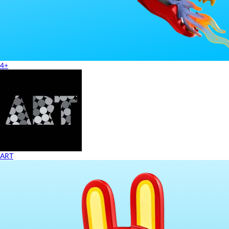
4+
ART