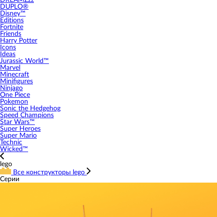
DREAMZzz
DUPLO®
Disney™
Editions
Fortnite
Friends
Harry Potter
Icons
Ideas
Jurassic World™
Marvel
Minecraft
Minifigures
Ninjago
One Piece
Pokemon
Sonic the Hedgehog
Speed Champions
Star Wars™
Super Heroes
Super Mario
Technic
Wicked™
lego
Все конструкторы lego
Серии