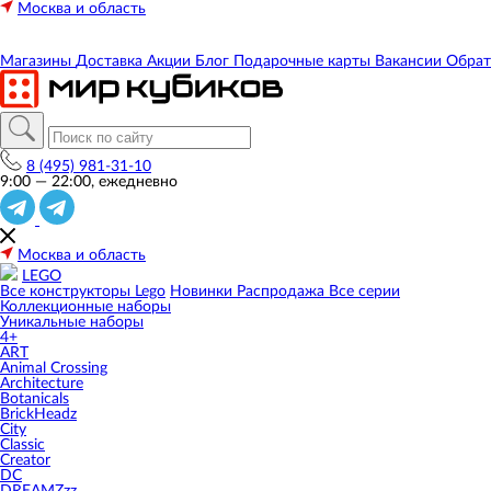
Москва и область
Магазины
Доставка
Акции
Блог
Подарочные карты
Вакансии
Обрат
8 (495) 981-31-10
9:00 — 22:00, ежедневно
Москва и область
LEGO
Все конструкторы Lego
Новинки
Распродажа
Все серии
Коллекционные наборы
Уникальные наборы
4+
ART
Animal Crossing
Architecture
Botanicals
BrickHeadz
City
Classic
Creator
DC