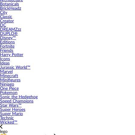
Architecture
Botanicals
BrickHeadz
City
Classic
Creator
DC
DREAMZzz
DUPLO®
Disney™
Editions
Fortnite
Friends
Harry Potter
Icons
Ideas
Jurassic World™
Marvel
Minecraft
Minifigures
Ninjago
One Piece
Pokemon
Sonic the Hedgehog
Speed Champions
Star Wars™
Super Heroes
Super Mario
Technic
Wicked™
lego