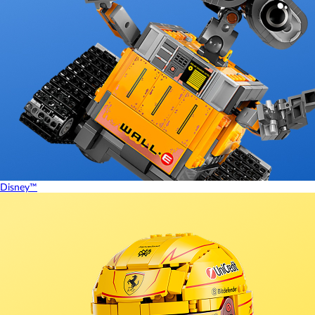
Disney™