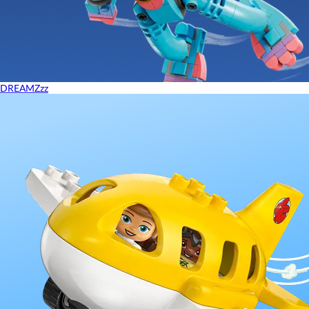
DREAMZzz