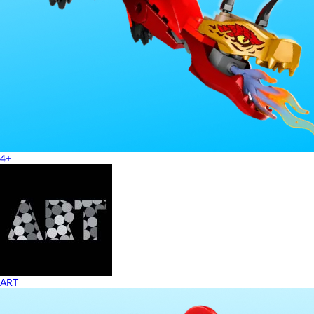
4+
ART