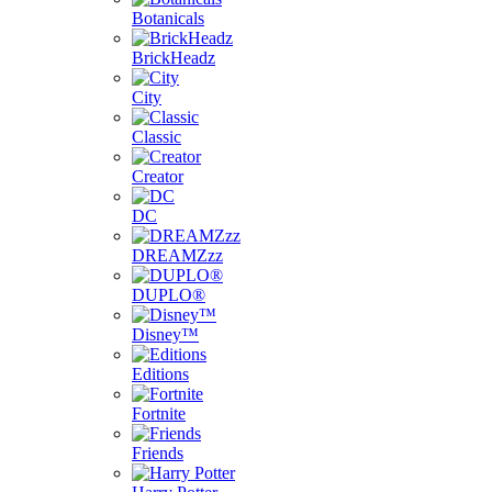
Botanicals
BrickHeadz
City
Classic
Creator
DC
DREAMZzz
DUPLO®
Disney™
Editions
Fortnite
Friends