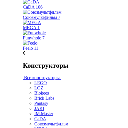
CaDA
106
Союзмультфильм
7
MEGA
1
Funwhole
7
Feelo
11
Конструкторы
Все конструкторы
LEGO
LOZ
Blokees
Brick Labs
Pantasy
JAKI
IM.Master
CaDA
Союзмультфильм