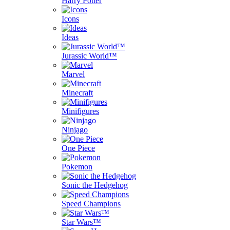
Harry Potter
Icons
Ideas
Jurassic World™
Marvel
Minecraft
Minifigures
Ninjago
One Piece
Pokemon
Sonic the Hedgehog
Speed Champions
Star Wars™