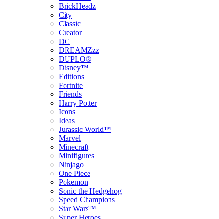
BrickHeadz
City
Classic
Creator
DC
DREAMZzz
DUPLO®
Disney™
Editions
Fortnite
Friends
Harry Potter
Icons
Ideas
Jurassic World™
Marvel
Minecraft
Minifigures
Ninjago
One Piece
Pokemon
Sonic the Hedgehog
Speed Champions
Star Wars™
Super Heroes