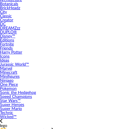
Architecture
Botanicals
BrickHeadz
City
Classic
Creator
DC
DREAMZzz
DUPLO®
Disney™
Editions
Fortnite
Friends
Harry Potter
Icons
Ideas
Jurassic World™
Marvel
Minecraft
Minifigures
Ninjago
One Piece
Pokemon
Sonic the Hedgehog
Speed Champions
Star Wars™
Super Heroes
Super Mario
Technic
Wicked™
lego