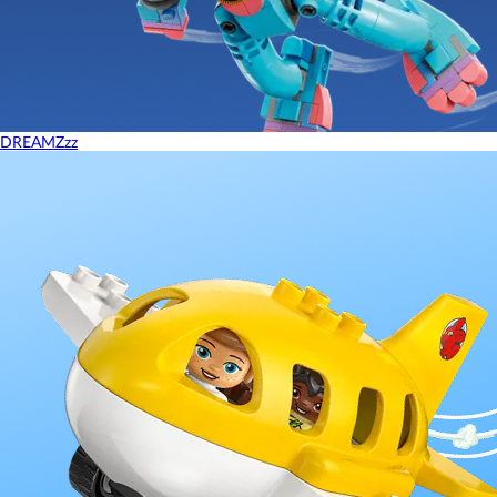
DREAMZzz