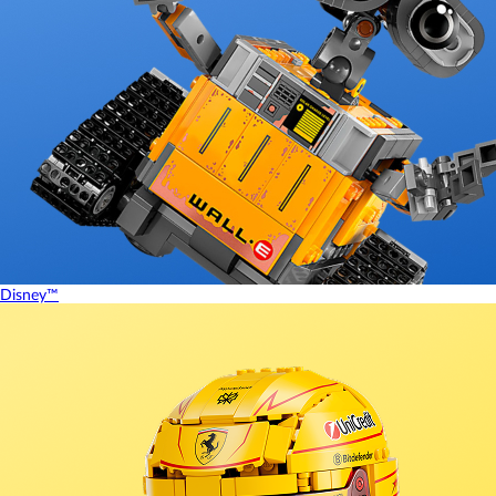
Disney™