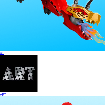
4+
ART