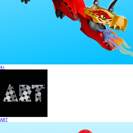
4+
ART