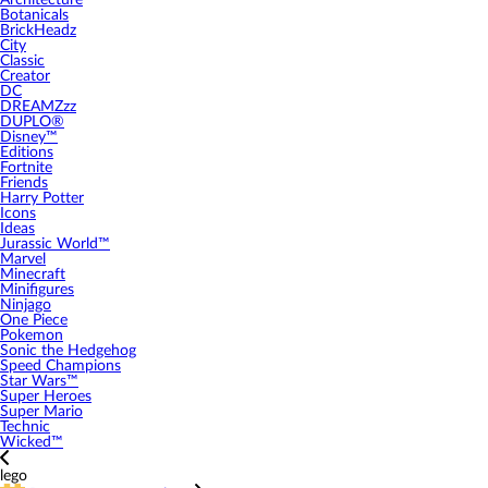
Architecture
Botanicals
BrickHeadz
City
Classic
Creator
DC
DREAMZzz
DUPLO®
Disney™
Editions
Fortnite
Friends
Harry Potter
Icons
Ideas
Jurassic World™
Marvel
Minecraft
Minifigures
Ninjago
One Piece
Pokemon
Sonic the Hedgehog
Speed Champions
Star Wars™
Super Heroes
Super Mario
Technic
Wicked™
lego