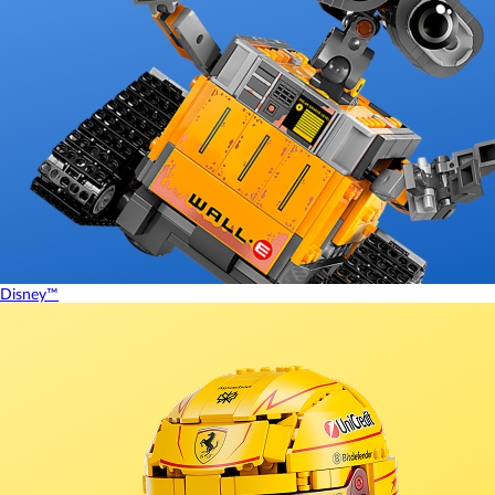
Disney™