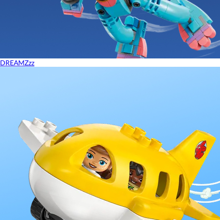
DREAMZzz