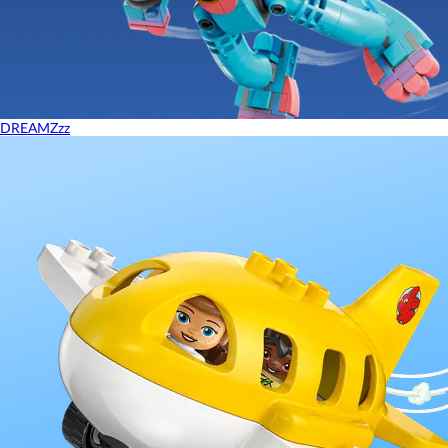
DREAMZzz