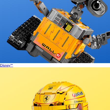
Disney™