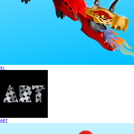
4+
ART