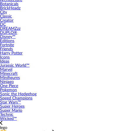
Architecture
Botanicals
BrickHeadz
City
Classic
Creator
DC
DREAMZzz
DUPLO®
Disney™
Editions
Fortnite
Friends
Harry Potter
Icons
Ideas
Jurassic World™
Marvel
Minecraft
Minifigures
Ninjago
One Piece
Pokemon
Sonic the Hedgehog
Speed Champions
Star Wars™
Super Heroes
Super Mario
Technic
Wicked™
lego