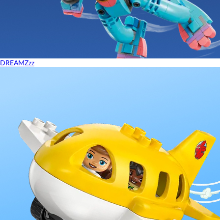
DREAMZzz