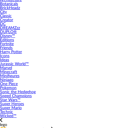
Architecture
Botanicals
BrickHeadz
City
Classic
Creator
DC
DREAMZzz
DUPLO®
Disney™
Editions
Fortnite
Friends
Harry Potter
Icons
Ideas
Jurassic World™
Marvel
Minecraft
Minifigures
Ninjago
One Piece
Pokemon
Sonic the Hedgehog
Speed Champions
Star Wars™
Super Heroes
Super Mario
Technic
Wicked™
lego