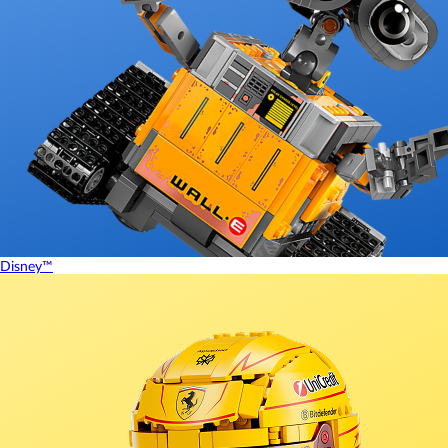
Disney™