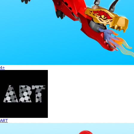
4+
ART