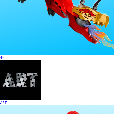
4+
ART