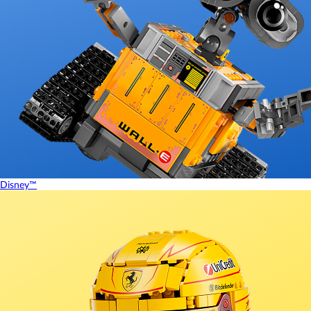
Disney™