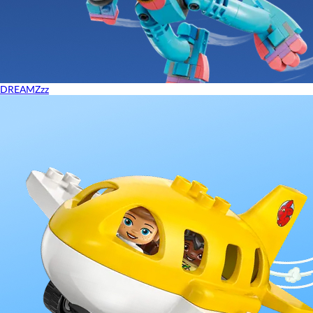
DREAMZzz