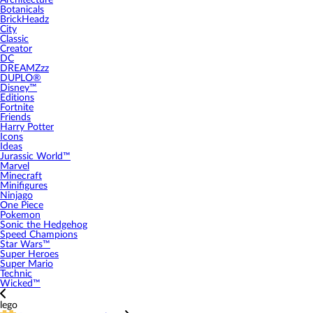
Architecture
Botanicals
BrickHeadz
City
Classic
Creator
DC
DREAMZzz
DUPLO®
Disney™
Editions
Fortnite
Friends
Harry Potter
Icons
Ideas
Jurassic World™
Marvel
Minecraft
Minifigures
Ninjago
One Piece
Pokemon
Sonic the Hedgehog
Speed Champions
Star Wars™
Super Heroes
Super Mario
Technic
Wicked™
lego