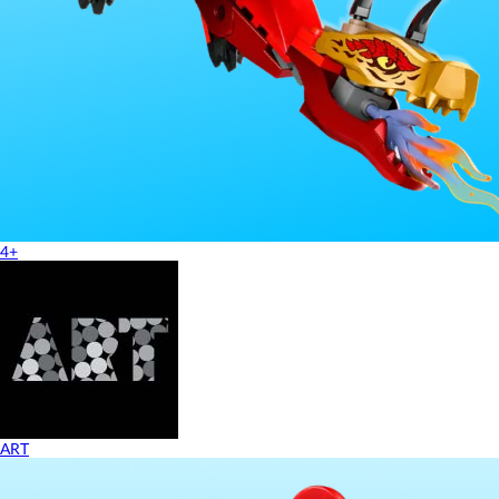
4+
ART