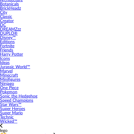
Architecture
Botanicals
BrickHeadz
City
Classic
Creator
DC
DREAMZzz
DUPLO®
Disney™
Editions
Fortnite
Friends
Harry Potter
Icons
Ideas
Jurassic World™
Marvel
Minecraft
Minifigures
Ninjago
One Piece
Pokemon
Sonic the Hedgehog
Speed Champions
Star Wars™
Super Heroes
Super Mario
Technic
Wicked™
lego