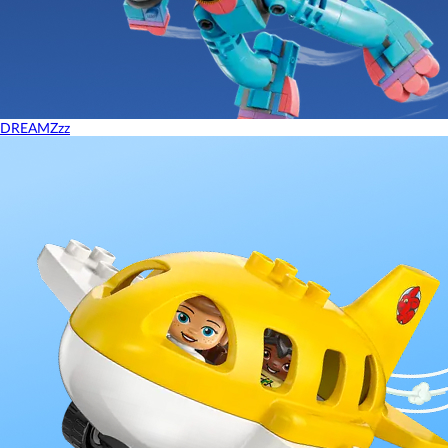
DREAMZzz