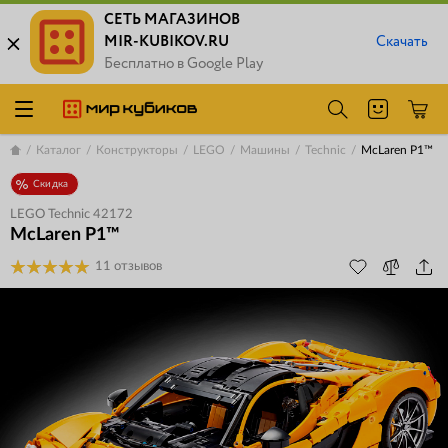
СЕТЬ МАГАЗИНОВ
MIR-KUBIKOV.RU
Скачать
Бесплатно в Google Play
Каталог
Конструкторы
LEGO
Машины
Technic
McLaren P1™
Скидка
LEGO Technic 42172
McLaren P1™
11 отзывов