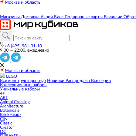
Москва и область
Магазины
Доставка
Акции
Блог
Подарочные карты
Вакансии
Обрат
8 (495) 981-31-10
9:00 — 22:00, ежедневно
Москва и область
LEGO
Все конструкторы Lego
Новинки
Распродажа
Все серии
Коллекционные наборы
Уникальные наборы
4+
ART
Animal Crossing
Architecture
Botanicals
BrickHeadz
City
Classic
Creator
DC