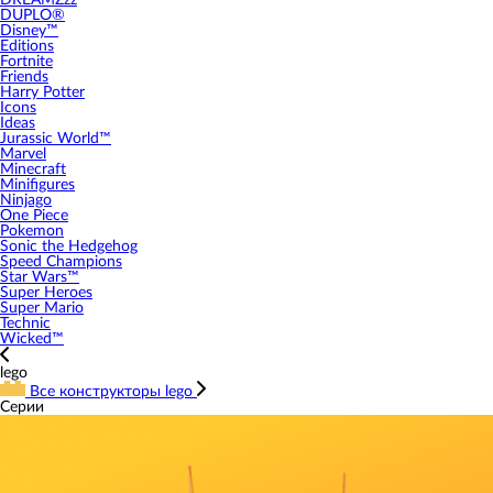
DREAMZzz
DUPLO®
Disney™
Editions
Fortnite
Friends
Harry Potter
Icons
Ideas
Jurassic World™
Marvel
Minecraft
Minifigures
Ninjago
One Piece
Pokemon
Sonic the Hedgehog
Speed Champions
Star Wars™
Super Heroes
Super Mario
Technic
Wicked™
lego
Все конструкторы lego
Серии