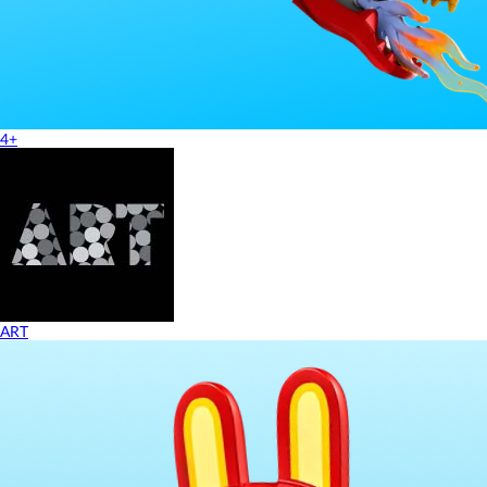
4+
ART