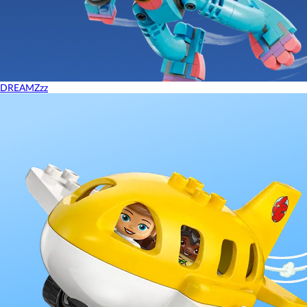
DREAMZzz