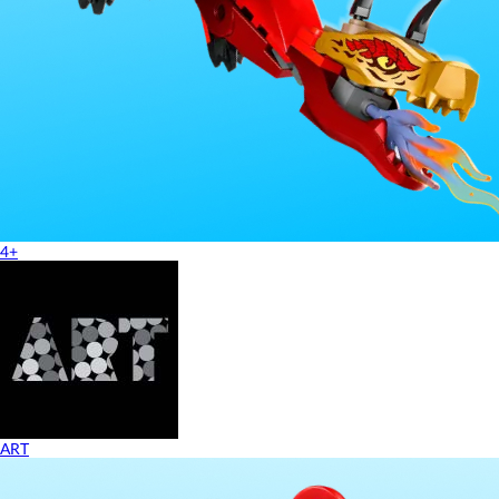
4+
ART