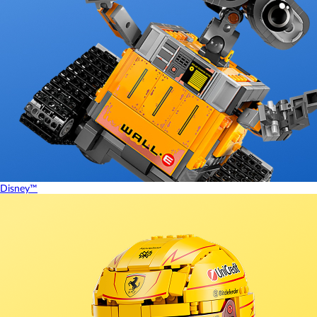
Disney™