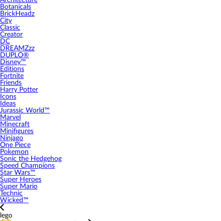
Architecture
Botanicals
BrickHeadz
City
Classic
Creator
DC
DREAMZzz
DUPLO®
Disney™
Editions
Fortnite
Friends
Harry Potter
Icons
Ideas
Jurassic World™
Marvel
Minecraft
Minifigures
Ninjago
One Piece
Pokemon
Sonic the Hedgehog
Speed Champions
Star Wars™
Super Heroes
Super Mario
Technic
Wicked™
lego