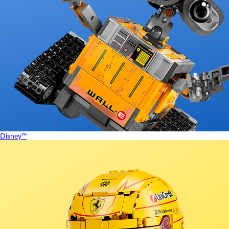
Disney™