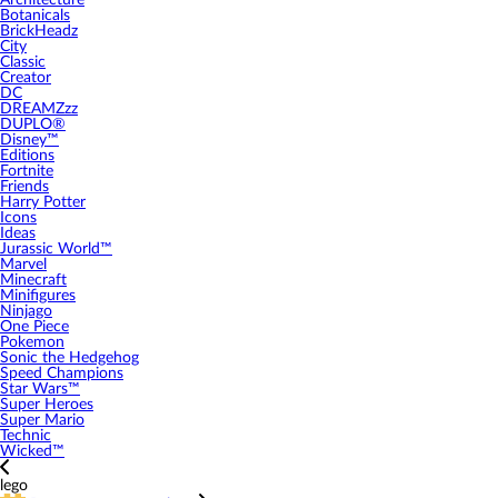
Architecture
Botanicals
BrickHeadz
City
Classic
Creator
DC
DREAMZzz
DUPLO®
Disney™
Editions
Fortnite
Friends
Harry Potter
Icons
Ideas
Jurassic World™
Marvel
Minecraft
Minifigures
Ninjago
One Piece
Pokemon
Sonic the Hedgehog
Speed Champions
Star Wars™
Super Heroes
Super Mario
Technic
Wicked™
lego