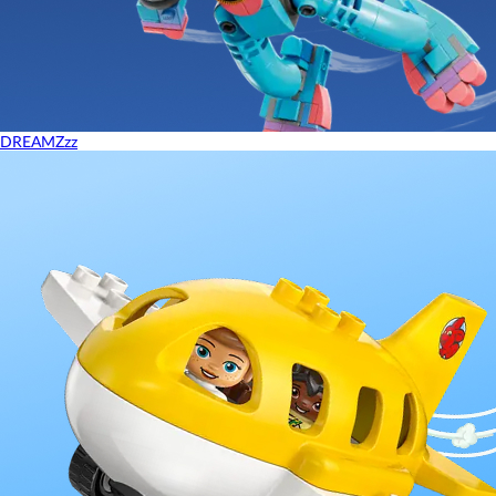
DREAMZzz