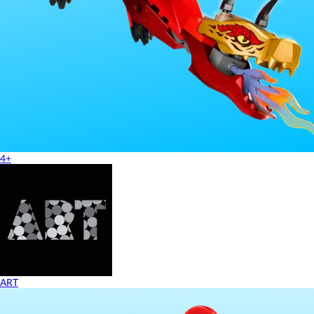
4+
ART