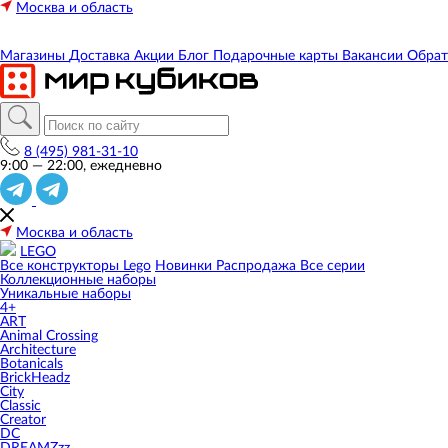
Москва и область
Магазины
Доставка
Акции
Блог
Подарочные карты
Вакансии
Обрат
8 (495) 981-31-10
9:00 — 22:00, ежедневно
Москва и область
LEGO
Все конструкторы Lego
Новинки
Распродажа
Все серии
Коллекционные наборы
Уникальные наборы
4+
ART
Animal Crossing
Architecture
Botanicals
BrickHeadz
City
Classic
Creator
DC