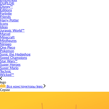
DREAMZzz
DUPLO®
Disney™
Editions
Fortnite
Friends
Harry Potter
Icons
Ideas
Jurassic World™
Marvel
Minecraft
Minifigures
Ninjago
One Piece
Pokemon
Sonic the Hedgehog
Speed Champions
Star Wars™
Super Heroes
Super Mario
Technic
Wicked™
lego
Все конструкторы lego
Серии