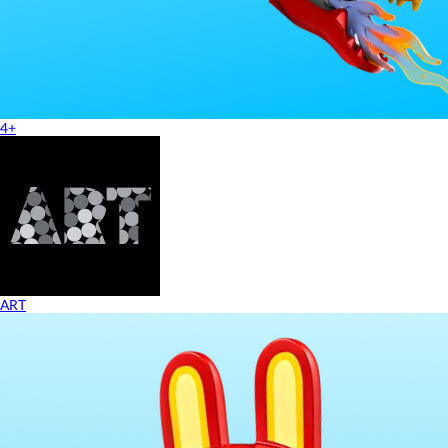
4+
ART