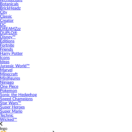
Architecture
Botanicals
BrickHeadz
City
Classic
Creator
DC
DREAMZzz
DUPLO®
Disney™
Editions
Fortnite
Friends
Harry Potter
Icons
Ideas
Jurassic World™
Marvel
Minecraft
Minifigures
Ninjago
One Piece
Pokemon
Sonic the Hedgehog
Speed Champions
Star Wars™
Super Heroes
Super Mario
Technic
Wicked™
lego