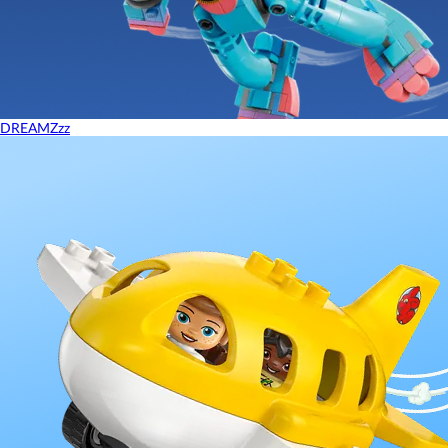
DREAMZzz