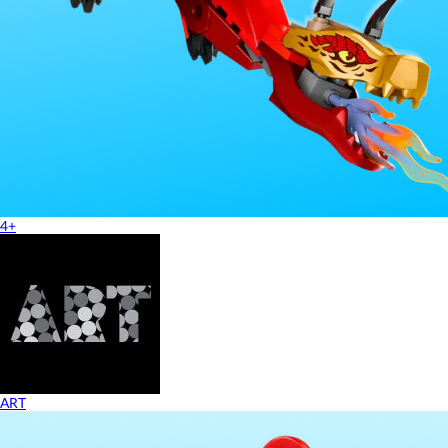
4+
ART