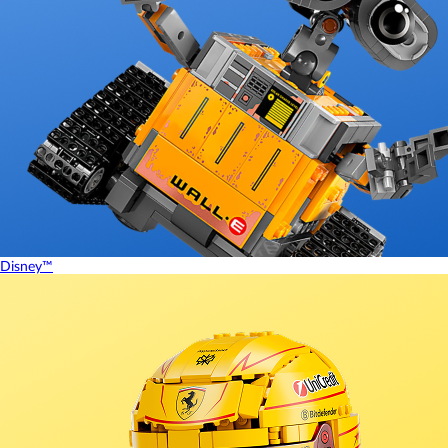
Disney™