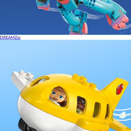
DREAMZzz