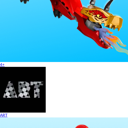
4+
ART