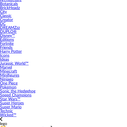
Architecture
Botanicals
BrickHeadz
City
Classic
Creator
DC
DREAMZzz
DUPLO®
Disney™
Editions
Fortnite
Friends
Harry Potter
Icons
Ideas
Jurassic World™
Marvel
Minecraft
Minifigures
Ninjago
One Piece
Pokemon
Sonic the Hedgehog
Speed Champions
Star Wars™
Super Heroes
Super Mario
Technic
Wicked™
lego