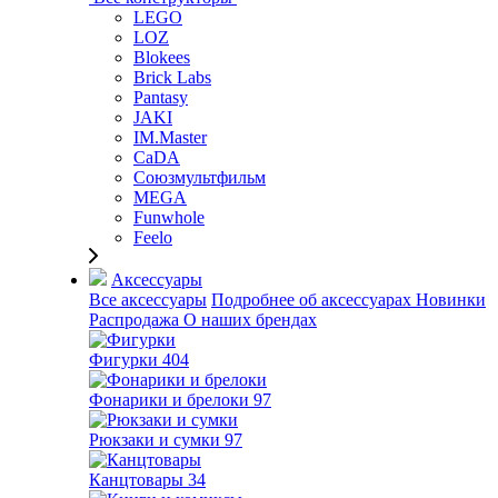
LEGO
LOZ
Blokees
Brick Labs
Pantasy
JAKI
IM.Master
CaDA
Союзмультфильм
MEGA
Funwhole
Feelo
Аксессуары
Все аксессуары
Подробнее об аксессуарах
Новинки
Распродажа
О наших брендах
Фигурки
404
Фонарики и брелоки
97
Рюкзаки и сумки
97
Канцтовары
34