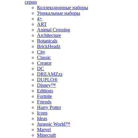
серии
Коллекционные наборы
Уникальные наборы
4+
ART
Animal Crossing
Architecture
Botanicals
BrickHeadz
City
Classic
Creator
DC
DREAMZzz
DUPLO®
Disney™
Editions
Fortnite
Friends
Harry Potter
Icons
Ideas
Jurassic World™
Marvel
Minecraft