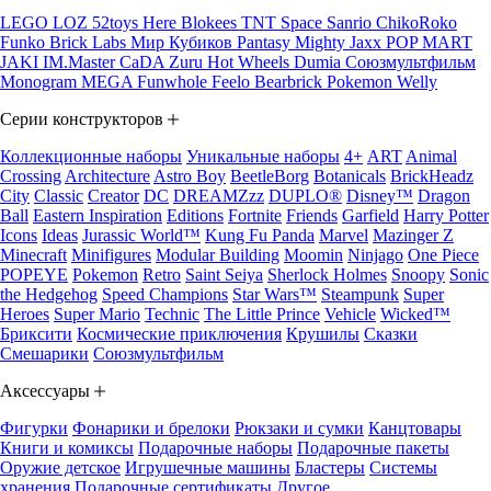
LEGO
LOZ
52toys
Here
Blokees
TNT Space
Sanrio
ChikoRoko
Funko
Brick Labs
Мир Кубиков
Pantasy
Mighty Jaxx
POP MART
JAKI
IM.Master
CaDA
Zuru
Hot Wheels
Dumia
Союзмультфильм
Monogram
MEGA
Funwhole
Feelo
Bearbrick
Pokemon
Welly
Серии конструкторов
Коллекционные наборы
Уникальные наборы
4+
ART
Animal
Crossing
Architecture
Astro Boy
BeetleBorg
Botanicals
BrickHeadz
City
Classic
Creator
DC
DREAMZzz
DUPLO®
Disney™
Dragon
Ball
Eastern Inspiration
Editions
Fortnite
Friends
Garfield
Harry Potter
Icons
Ideas
Jurassic World™
Kung Fu Panda
Marvel
Mazinger Z
Minecraft
Minifigures
Modular Building
Moomin
Ninjago
One Piece
POPEYE
Pokemon
Retro
Saint Seiya
Sherlock Holmes
Snoopy
Sonic
the Hedgehog
Speed Champions
Star Wars™
Steampunk
Super
Heroes
Super Mario
Technic
The Little Prince
Vehicle
Wicked™
Бриксити
Космические приключения
Крушилы
Сказки
Смешарики
Союзмультфильм
Аксессуары
Фигурки
Фонарики и брелоки
Рюкзаки и сумки
Канцтовары
Книги и комиксы
Подарочные наборы
Подарочные пакеты
Оружие детское
Игрушечные машины
Бластеры
Системы
хранения
Подарочные сертификаты
Другое