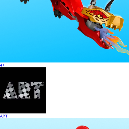
4+
ART