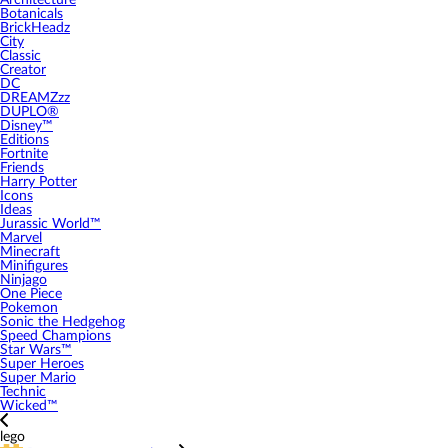
Architecture
Botanicals
BrickHeadz
City
Classic
Creator
DC
DREAMZzz
DUPLO®
Disney™
Editions
Fortnite
Friends
Harry Potter
Icons
Ideas
Jurassic World™
Marvel
Minecraft
Minifigures
Ninjago
One Piece
Pokemon
Sonic the Hedgehog
Speed Champions
Star Wars™
Super Heroes
Super Mario
Technic
Wicked™
lego