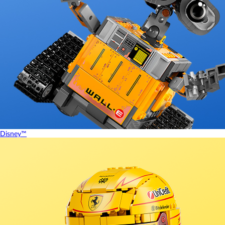
Disney™