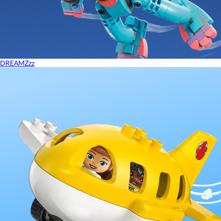
DREAMZzz