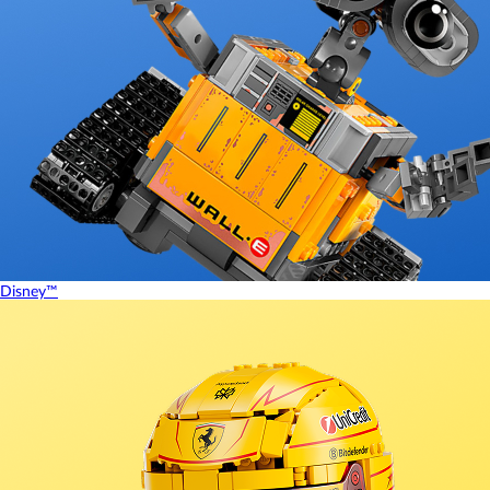
Disney™