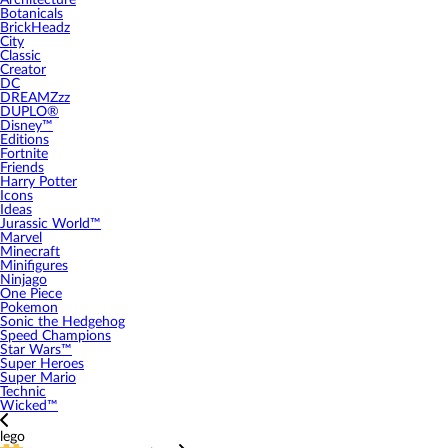
Architecture
Botanicals
BrickHeadz
City
Classic
Creator
DC
DREAMZzz
DUPLO®
Disney™
Editions
Fortnite
Friends
Harry Potter
Icons
Ideas
Jurassic World™
Marvel
Minecraft
Minifigures
Ninjago
One Piece
Pokemon
Sonic the Hedgehog
Speed Champions
Star Wars™
Super Heroes
Super Mario
Technic
Wicked™
lego