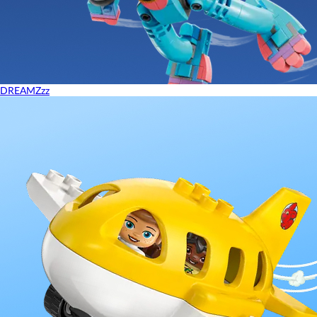
DREAMZzz