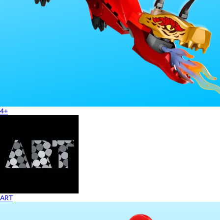
4+
ART