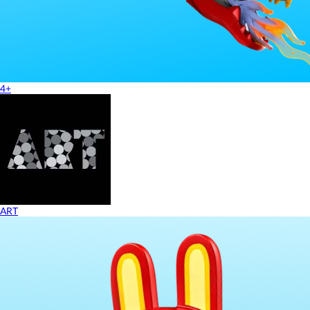
4+
ART