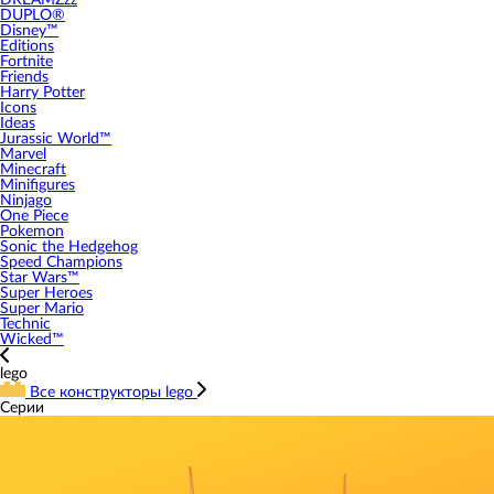
DREAMZzz
DUPLO®
Disney™
Editions
Fortnite
Friends
Harry Potter
Icons
Ideas
Jurassic World™
Marvel
Minecraft
Minifigures
Ninjago
One Piece
Pokemon
Sonic the Hedgehog
Speed Champions
Star Wars™
Super Heroes
Super Mario
Technic
Wicked™
lego
Все конструкторы lego
Серии