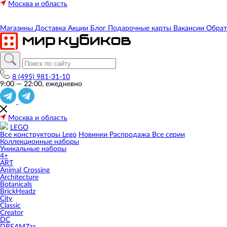
Москва и область
Магазины
Доставка
Акции
Блог
Подарочные карты
Вакансии
Обрат
8 (495) 981-31-10
9:00 — 22:00, ежедневно
Москва и область
LEGO
Все конструкторы Lego
Новинки
Распродажа
Все серии
Коллекционные наборы
Уникальные наборы
4+
ART
Animal Crossing
Architecture
Botanicals
BrickHeadz
City
Classic
Creator
DC