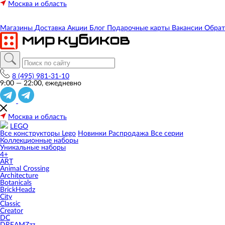
Москва и область
Магазины
Доставка
Акции
Блог
Подарочные карты
Вакансии
Обрат
8 (495) 981-31-10
9:00 — 22:00, ежедневно
Москва и область
LEGO
Все конструкторы Lego
Новинки
Распродажа
Все серии
Коллекционные наборы
Уникальные наборы
4+
ART
Animal Crossing
Architecture
Botanicals
BrickHeadz
City
Classic
Creator
DC