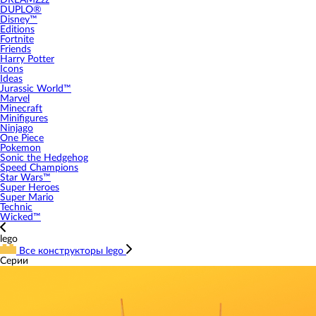
DREAMZzz
DUPLO®
Disney™
Editions
Fortnite
Friends
Harry Potter
Icons
Ideas
Jurassic World™
Marvel
Minecraft
Minifigures
Ninjago
One Piece
Pokemon
Sonic the Hedgehog
Speed Champions
Star Wars™
Super Heroes
Super Mario
Technic
Wicked™
lego
Все конструкторы lego
Серии