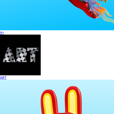
4+
ART