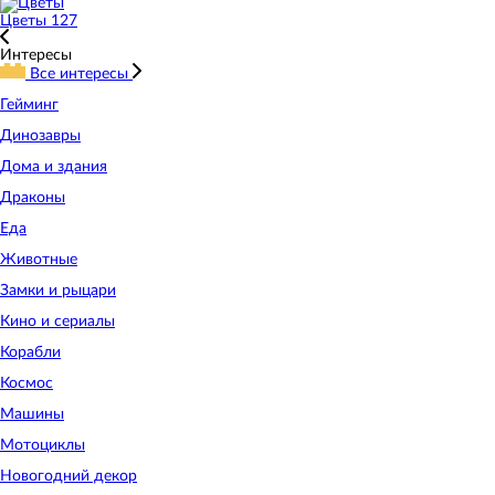
Цветы
127
Интересы
Все интересы
Гейминг
Динозавры
Дома и здания
Драконы
Еда
Животные
Замки и рыцари
Кино и сериалы
Корабли
Космос
Машины
Мотоциклы
Новогодний декор