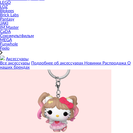
LEGO
LOZ
Blokees
Brick Labs
Pantasy
JAKI
IM.Master
CaDA
Союзмультфильм
MEGA
Funwhole
Feelo
Аксессуары
Все аксессуары
Подробнее об аксессуарах
Новинки
Распродажа
О
наших брендах