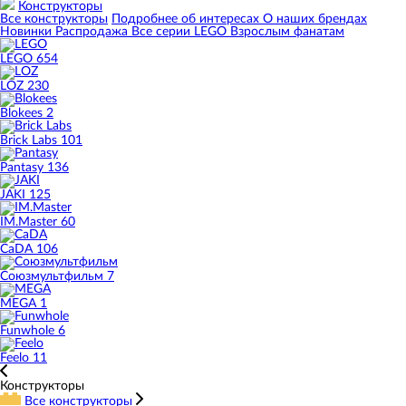
Конструкторы
Все конструкторы
Подробнее об интересах
О наших брендах
Новинки
Распродажа
Все серии LEGO
Взрослым фанатам
LEGO
654
LOZ
230
Blokees
2
Brick Labs
101
Pantasy
136
JAKI
125
IM.Master
60
CaDA
106
Союзмультфильм
7
MEGA
1
Funwhole
6
Feelo
11
Конструкторы
Все конструкторы