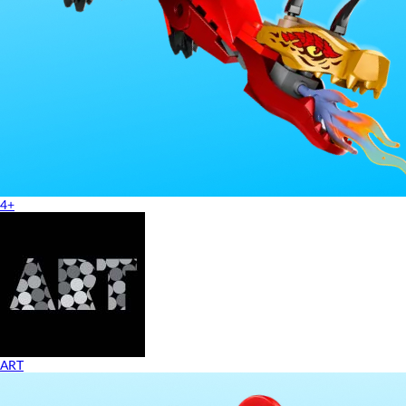
4+
ART