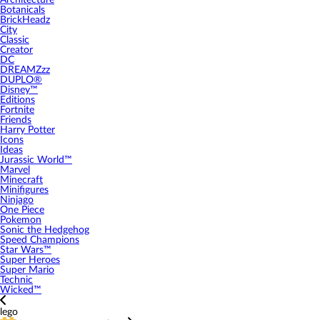
Architecture
Botanicals
BrickHeadz
City
Classic
Creator
DC
DREAMZzz
DUPLO®
Disney™
Editions
Fortnite
Friends
Harry Potter
Icons
Ideas
Jurassic World™
Marvel
Minecraft
Minifigures
Ninjago
One Piece
Pokemon
Sonic the Hedgehog
Speed Champions
Star Wars™
Super Heroes
Super Mario
Technic
Wicked™
lego