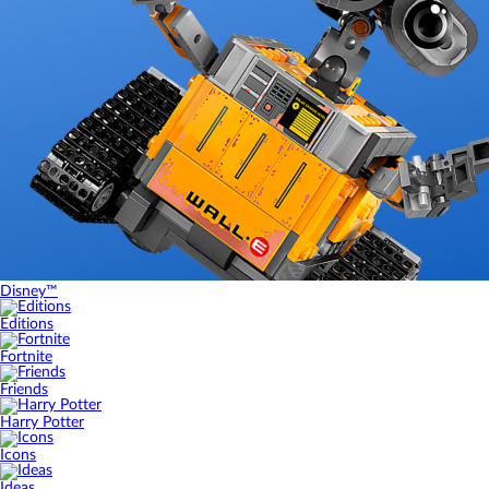
Disney™
Editions
Fortnite
Friends
Harry Potter
Icons
Ideas