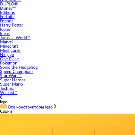
DREAMZzz
DUPLO®
Disney™
Editions
Fortnite
Friends
Harry Potter
Icons
Ideas
Jurassic World™
Marvel
Minecraft
Minifigures
Ninjago
One Piece
Pokemon
Sonic the Hedgehog
Speed Champions
Star Wars™
Super Heroes
Super Mario
Technic
Wicked™
lego
Все конструкторы lego
Серии