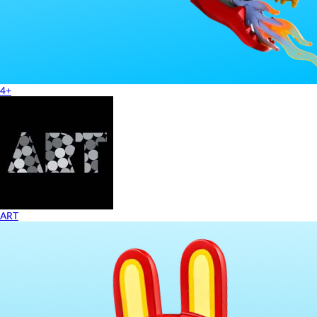
4+
ART