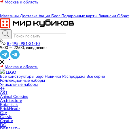
Москва и область
Магазины
Доставка
Акции
Блог
Подарочные карты
Вакансии
Обрат
8 (495) 981-31-10
9:00 — 22:00, ежедневно
Москва и область
LEGO
Все конструкторы Lego
Новинки
Распродажа
Все серии
Коллекционные наборы
Уникальные наборы
4+
ART
Animal Crossing
Architecture
Botanicals
BrickHeadz
City
Classic
Creator
DC