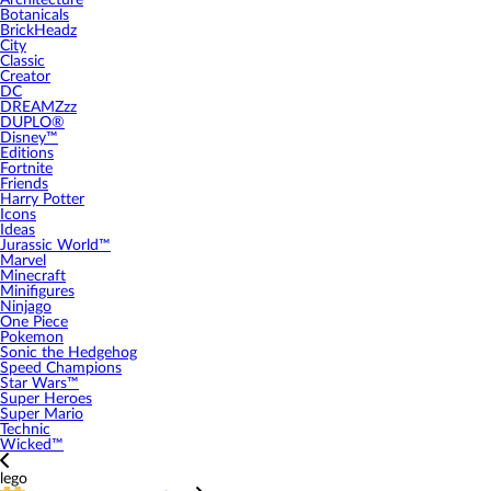
Architecture
Botanicals
BrickHeadz
City
Classic
Creator
DC
DREAMZzz
DUPLO®
Disney™
Editions
Fortnite
Friends
Harry Potter
Icons
Ideas
Jurassic World™
Marvel
Minecraft
Minifigures
Ninjago
One Piece
Pokemon
Sonic the Hedgehog
Speed Champions
Star Wars™
Super Heroes
Super Mario
Technic
Wicked™
lego