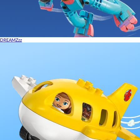
DREAMZzz