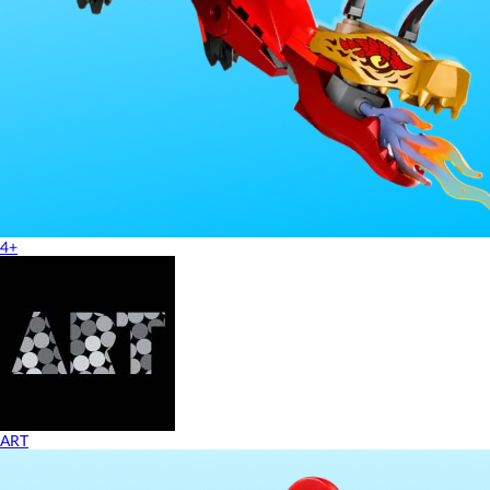
4+
ART