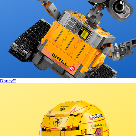
Disney™