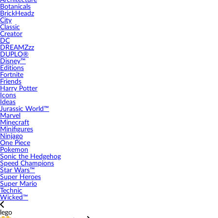
Architecture
Botanicals
BrickHeadz
City
Classic
Creator
DC
DREAMZzz
DUPLO®
Disney™
Editions
Fortnite
Friends
Harry Potter
Icons
Ideas
Jurassic World™
Marvel
Minecraft
Minifigures
Ninjago
One Piece
Pokemon
Sonic the Hedgehog
Speed Champions
Star Wars™
Super Heroes
Super Mario
Technic
Wicked™
lego