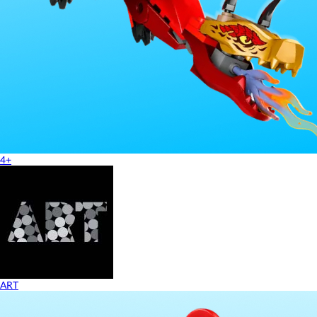
4+
ART