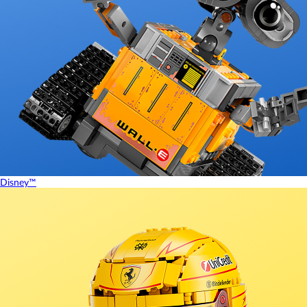
Disney™