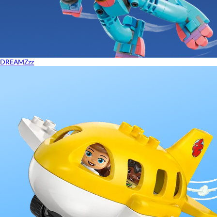
DREAMZzz