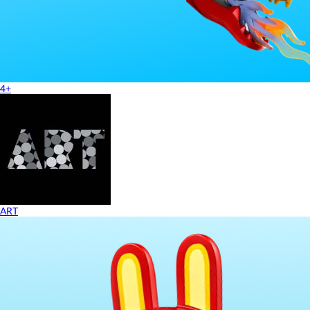
4+
ART