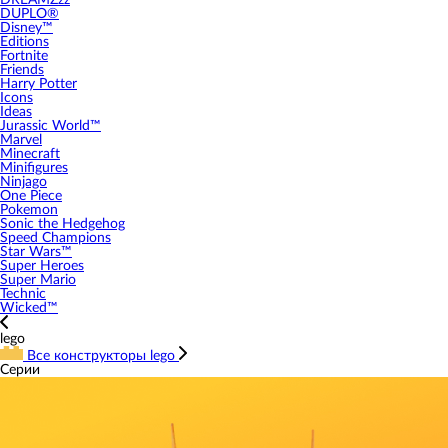
DREAMZzz
DUPLO®
Disney™
Editions
Fortnite
Friends
Harry Potter
Icons
Ideas
Jurassic World™
Marvel
Minecraft
Minifigures
Ninjago
One Piece
Pokemon
Sonic the Hedgehog
Speed Champions
Star Wars™
Super Heroes
Super Mario
Technic
Wicked™
lego
Все конструкторы lego
Серии