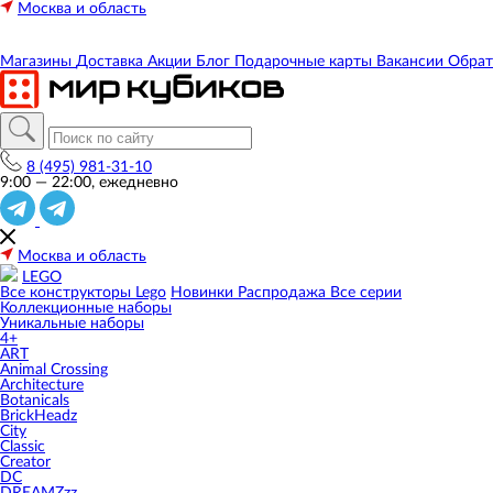
Москва и область
Магазины
Доставка
Акции
Блог
Подарочные карты
Вакансии
Обрат
8 (495) 981-31-10
9:00 — 22:00, ежедневно
Москва и область
LEGO
Все конструкторы Lego
Новинки
Распродажа
Все серии
Коллекционные наборы
Уникальные наборы
4+
ART
Animal Crossing
Architecture
Botanicals
BrickHeadz
City
Classic
Creator
DC