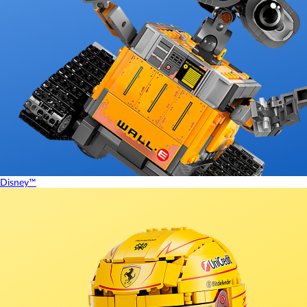
Disney™