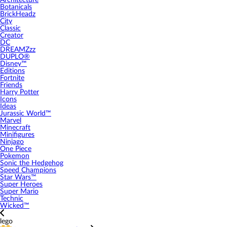
Architecture
Botanicals
BrickHeadz
City
Classic
Creator
DC
DREAMZzz
DUPLO®
Disney™
Editions
Fortnite
Friends
Harry Potter
Icons
Ideas
Jurassic World™
Marvel
Minecraft
Minifigures
Ninjago
One Piece
Pokemon
Sonic the Hedgehog
Speed Champions
Star Wars™
Super Heroes
Super Mario
Technic
Wicked™
lego