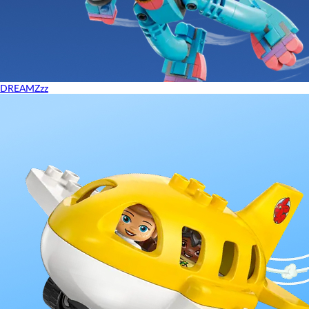
DREAMZzz