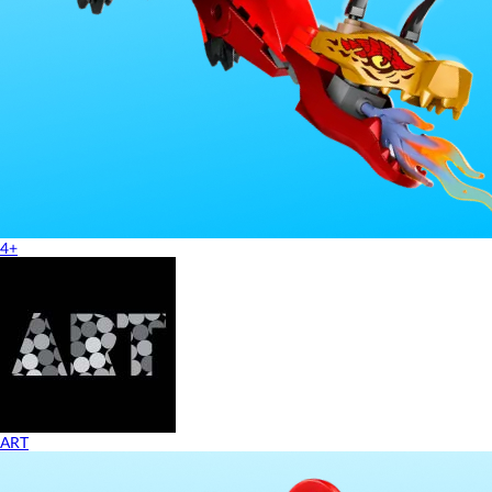
4+
ART