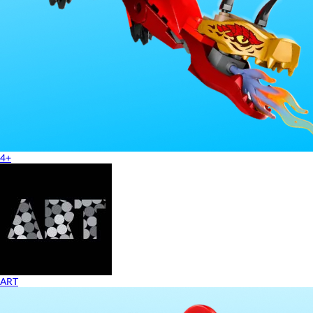
4+
ART