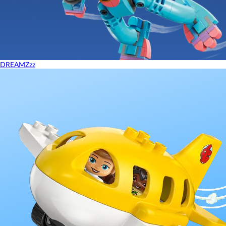
DREAMZzz