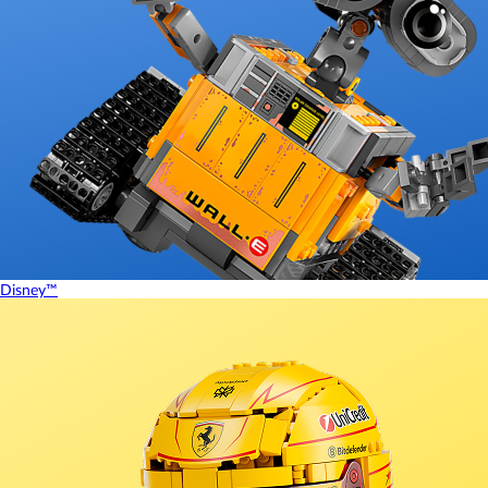
Disney™