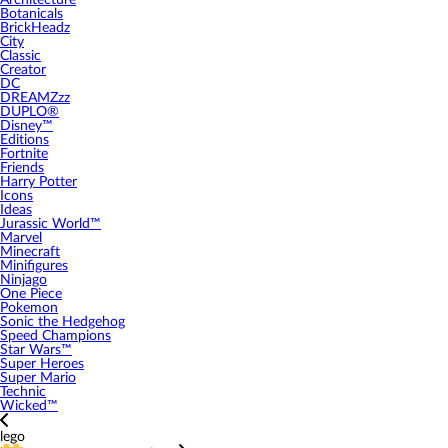
Architecture
Botanicals
BrickHeadz
City
Classic
Creator
DC
DREAMZzz
DUPLO®
Disney™
Editions
Fortnite
Friends
Harry Potter
Icons
Ideas
Jurassic World™
Marvel
Minecraft
Minifigures
Ninjago
One Piece
Pokemon
Sonic the Hedgehog
Speed Champions
Star Wars™
Super Heroes
Super Mario
Technic
Wicked™
lego