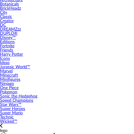
Architecture
Botanicals
BrickHeadz
City
Classic
Creator
DC
DREAMZzz
DUPLO®
Disney™
Editions
Fortnite
Friends
Harry Potter
Icons
Ideas
Jurassic World™
Marvel
Minecraft
Minifigures
Ninjago
One Piece
Pokemon
Sonic the Hedgehog
Speed Champions
Star Wars™
Super Heroes
Super Mario
Technic
Wicked™
lego