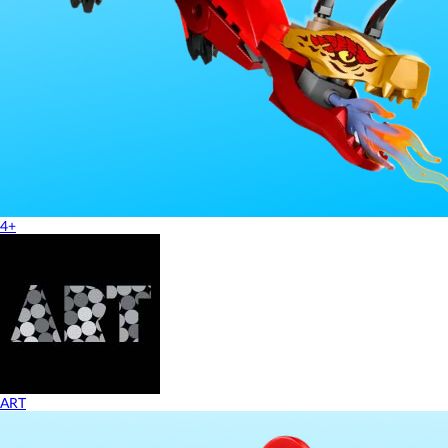
4+
ART