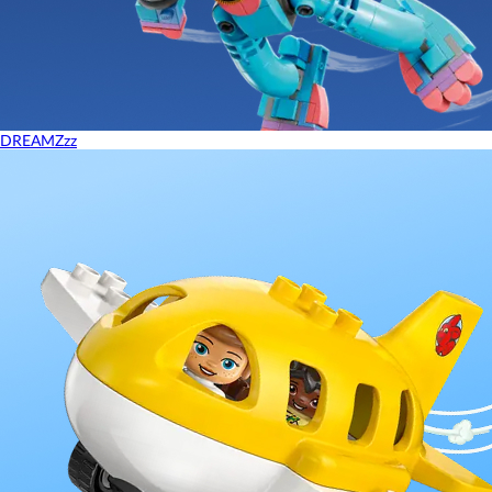
DREAMZzz