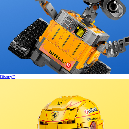
Disney™