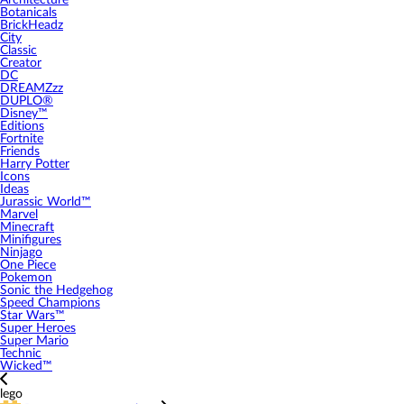
Architecture
Botanicals
BrickHeadz
City
Classic
Creator
DC
DREAMZzz
DUPLO®
Disney™
Editions
Fortnite
Friends
Harry Potter
Icons
Ideas
Jurassic World™
Marvel
Minecraft
Minifigures
Ninjago
One Piece
Pokemon
Sonic the Hedgehog
Speed Champions
Star Wars™
Super Heroes
Super Mario
Technic
Wicked™
lego