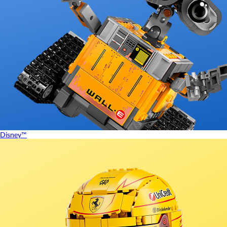
Disney™