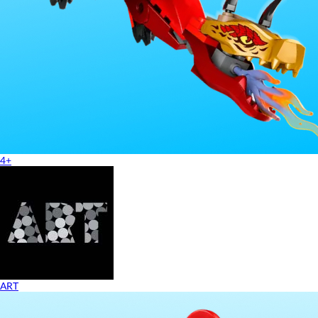
4+
ART