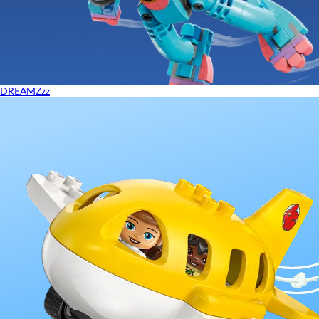
DREAMZzz