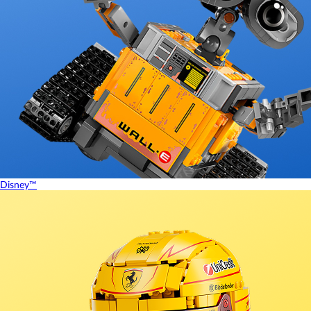
Disney™