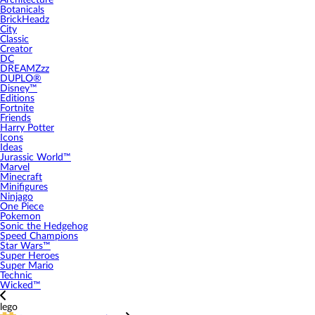
Architecture
Botanicals
BrickHeadz
City
Classic
Creator
DC
DREAMZzz
DUPLO®
Disney™
Editions
Fortnite
Friends
Harry Potter
Icons
Ideas
Jurassic World™
Marvel
Minecraft
Minifigures
Ninjago
One Piece
Pokemon
Sonic the Hedgehog
Speed Champions
Star Wars™
Super Heroes
Super Mario
Technic
Wicked™
lego