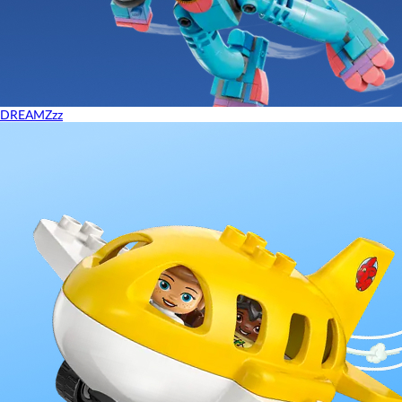
DREAMZzz