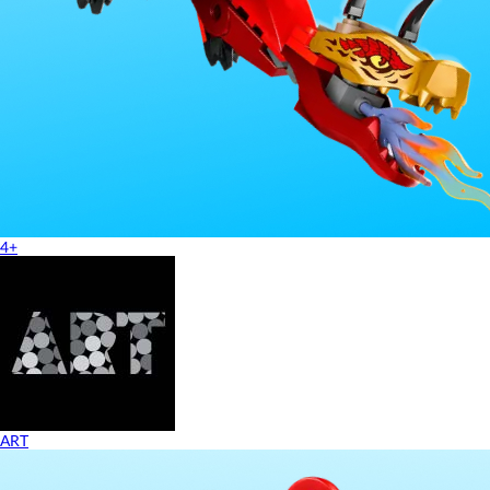
4+
ART